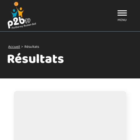
Aller au menu
P2B79
MENU
Accueil
>
Résultats
Résultats