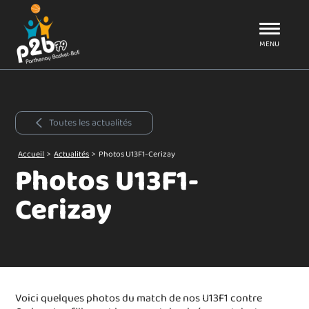
Aller au menu
P2B79
MENU
Toutes les actualités
Accueil
>
Actualités
>
Photos U13F1-Cerizay
Photos U13F1-
Cerizay
Voici quelques photos du match de nos U13F1 contre