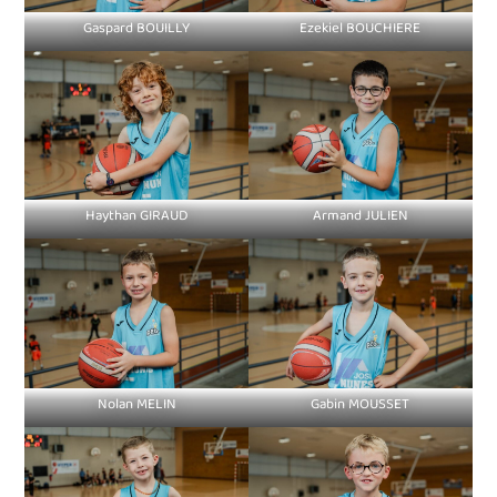
Gaspard BOUILLY
Ezekiel BOUCHIERE
Haythan GIRAUD
Armand JULIEN
Nolan MELIN
Gabin MOUSSET