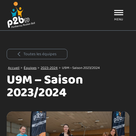
Aller au menu
P2B79
MENU
Toutes les équipes
Accueil
>
Équipes
>
2023-2024
>
U9M – Saison 2023/2024
U9M – Saison
2023/2024