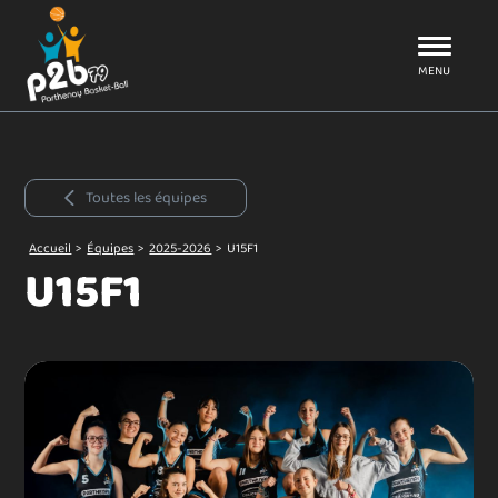
Aller au menu
P2B79
MENU
Toutes les équipes
Accueil
>
Équipes
>
2025-2026
>
U15F1
U15F1