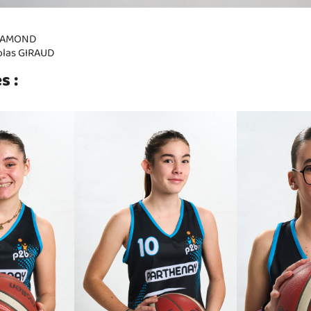
 RAMOND
colas GIRAUD
s :