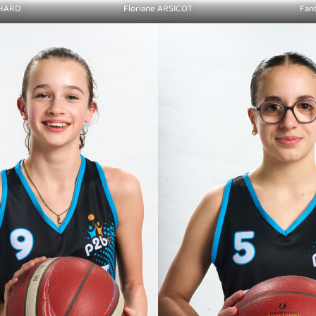
CHARD
Floriane ARSICOT
Fan