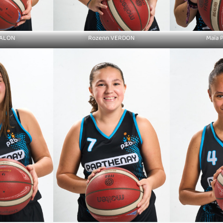
TALON
Rozenn VERDON
Maïa 