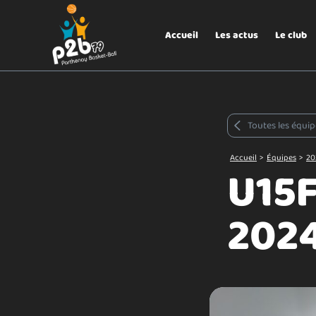
Aller au menu
P2B79
Accueil
Les actus
Le club
Toutes les équip
Accueil
>
Équipes
>
20
U15F
202