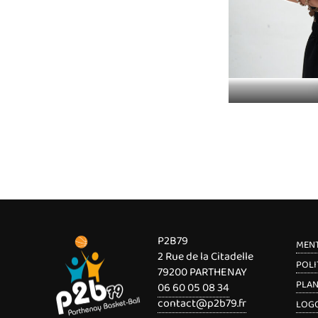
P2B79
MENT
2 Rue de la Citadelle
POLI
79200 PARTHENAY
PLAN
06 60 05 08 34
contact@p2b79.fr
LOGO