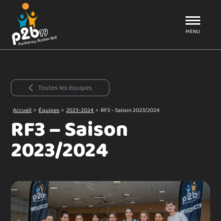
Aller au menu
P2B79
MENU
Toutes les équipes
Accueil
>
Équipes
>
2023-2024
>
RF3 – Saison 2023/2024
RF3 – Saison
2023/2024