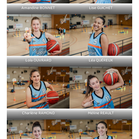
Amandine BONNET
Lise GUICHET
Lola OUVRARD
Léa QUÉREUX
Charlène RAMOND
Méline REAULT