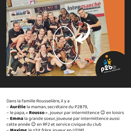
Dans la famille Rousselière, il y a
–
Aurélie
la maman, secrétaire du P2B79,
– le papa, «
Rousso
» , joueur par intermittence 😉 en loisirs
–
Emma
la grande soeur, joueuse par intermittence aussi
cette année 😉 en RF2 et service civique du club
–
Maxime
, le p’tit frère, joueur en U11M1.